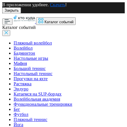
В приложении удобнее.
Скачать
!
Закрыть
Каталог событий
Каталог событий
Пляжный волейбол
Волейбол
Бадминтон
Настольные игры
Мафия
Большой теннис
Настольный теннис
Прогулки на яхте
Растяжка
Эндуро
Катаемся на SUP-бордах
Волейбольная академия
Функциональные тренировки
Бег
Футбол
Пляжный теннис
Йога