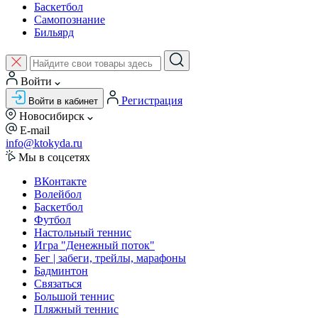
Баскетбол
Самопознание
Бильярд
Войти
Регистрация
Войти в кабинет
Новосибирск
E-mail
info@ktokyda.ru
Мы в соцсетях
ВКонтакте
Волейбол
Баскетбол
Футбол
Настольный теннис
Игра "Денежный поток"
Бег | забеги, трейлы, марафоны
Бадминтон
Связаться
Большой теннис
Пляжный теннис