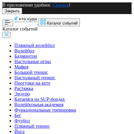
В приложении удобнее.
Скачать
!
Закрыть
Каталог событий
Каталог событий
Пляжный волейбол
Волейбол
Бадминтон
Настольные игры
Мафия
Большой теннис
Настольный теннис
Прогулки на яхте
Растяжка
Эндуро
Катаемся на SUP-бордах
Волейбольная академия
Функциональные тренировки
Бег
Футбол
Пляжный теннис
Йога