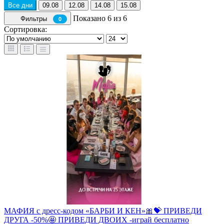
Все дни
09.08
12.08
14.08
15.08
Показано 6 из 6
Фильтры
0
Сортировка:
МАФИЯ с дресс-кодом «БАРБИ И КЕН»🎀💝 ПРИВЕДИ
ДРУГА -50%🤩 ПРИВЕДИ ДВОИХ -играй бесплатно