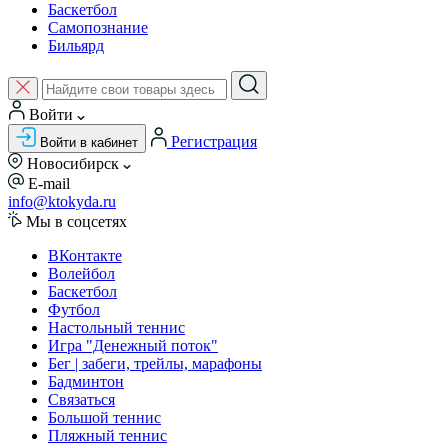
Баскетбол
Самопознание
Бильярд
Войти
Регистрация
Войти в кабинет
Новосибирск
E-mail
info@ktokyda.ru
Мы в соцсетях
ВКонтакте
Волейбол
Баскетбол
Футбол
Настольный теннис
Игра "Денежный поток"
Бег | забеги, трейлы, марафоны
Бадминтон
Связаться
Большой теннис
Пляжный теннис