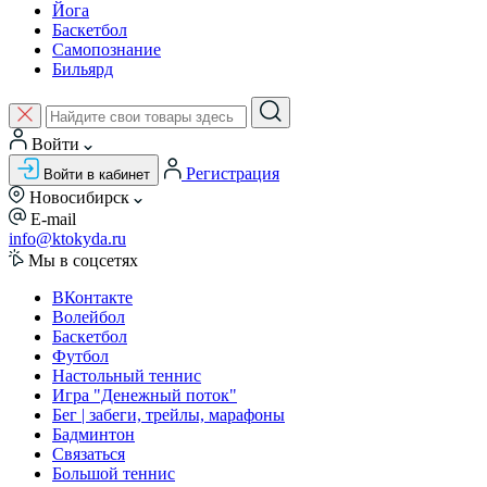
Йога
Баскетбол
Самопознание
Бильярд
Войти
Регистрация
Войти в кабинет
Новосибирск
E-mail
info@ktokyda.ru
Мы в соцсетях
ВКонтакте
Волейбол
Баскетбол
Футбол
Настольный теннис
Игра "Денежный поток"
Бег | забеги, трейлы, марафоны
Бадминтон
Связаться
Большой теннис