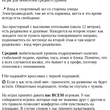
Игры для любителей среднего уровня.
📍 Вход в спортивный зал со стороны улицы
Электрозаводской, там же есть парковка, места в это время
всегда есть свободные.
Зал просторный с высокими потолками (около 12 метров),
есть раздевалки и душевые. Находится на втором этаже: как
заходите после пункта пропуска поворачиваете направо,
поднимаетесь по лестнице на второй этаж и там ищите
раздевалки - вход через раздевалки.
Средний
любительский уровень подразумевает наличие
стабильной подачи, приёма, паса, атаки и блока. Понятно, что
у всех случаются косяки, это бывает и у профи, поэтому
относимся с пониманием.
❗ Не надевайте кроссовки с черной подошвой.
🏐 Если у вас есть свой мяч - приносите, на разминке он будет
кстати. Обязательно подпишите, чтобы не спутать с чужим.
На играх принято давать
пас ВСЕМ
игрокам. У нас
собираются игроки, которые еще не знакомы друг с другом и
это правило позволяет комфортно себя чувствовать на
площадке. В случае споров у нас принято разыгрывать