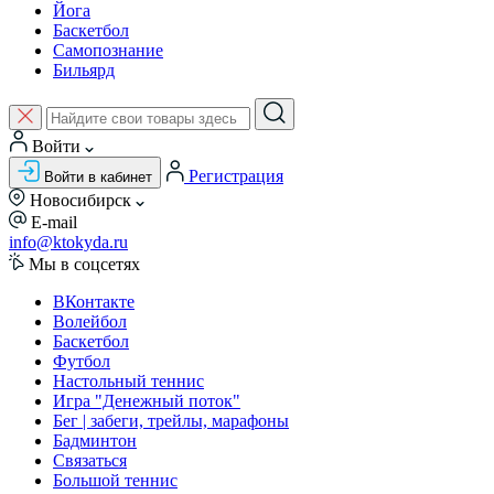
Йога
Баскетбол
Самопознание
Бильярд
Войти
Регистрация
Войти в кабинет
Новосибирск
E-mail
info@ktokyda.ru
Мы в соцсетях
ВКонтакте
Волейбол
Баскетбол
Футбол
Настольный теннис
Игра "Денежный поток"
Бег | забеги, трейлы, марафоны
Бадминтон
Связаться
Большой теннис