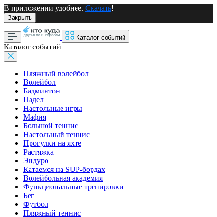
В приложении удобнее.
Скачать
!
Закрыть
Каталог событий
Каталог событий
Пляжный волейбол
Волейбол
Бадминтон
Падел
Настольные игры
Мафия
Большой теннис
Настольный теннис
Прогулки на яхте
Растяжка
Эндуро
Катаемся на SUP-бордах
Волейбольная академия
Функциональные тренировки
Бег
Футбол
Пляжный теннис