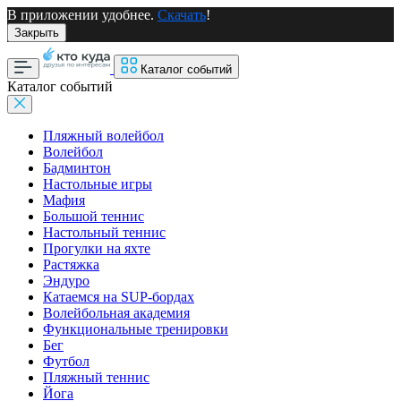
В приложении удобнее.
Скачать
!
Закрыть
Каталог событий
Каталог событий
Пляжный волейбол
Волейбол
Бадминтон
Настольные игры
Мафия
Большой теннис
Настольный теннис
Прогулки на яхте
Растяжка
Эндуро
Катаемся на SUP-бордах
Волейбольная академия
Функциональные тренировки
Бег
Футбол
Пляжный теннис
Йога