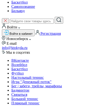
Баскетбол
Самопознание
Бильярд
Войти
Регистрация
Войти в кабинет
Новосибирск
E-mail
info@ktokyda.ru
Мы в соцсетях
ВКонтакте
Волейбол
Баскетбол
Футбол
Настольный теннис
Игра "Денежный поток"
Бег | забеги, трейлы, марафоны
Бадминтон
Связаться
Большой теннис
Пляжный теннис