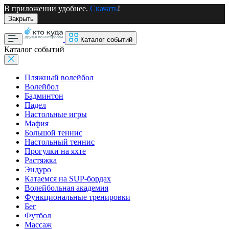
В приложении удобнее.
Скачать
!
Закрыть
Каталог событий
Каталог событий
Пляжный волейбол
Волейбол
Бадминтон
Падел
Настольные игры
Мафия
Большой теннис
Настольный теннис
Прогулки на яхте
Растяжка
Эндуро
Катаемся на SUP-бордах
Волейбольная академия
Функциональные тренировки
Бег
Футбол
Массаж