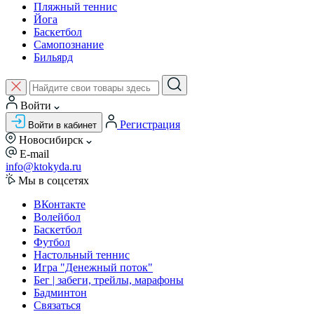
Пляжный теннис
Йога
Баскетбол
Самопознание
Бильярд
Войти
Регистрация
Войти в кабинет
Новосибирск
E-mail
info@ktokyda.ru
Мы в соцсетях
ВКонтакте
Волейбол
Баскетбол
Футбол
Настольный теннис
Игра "Денежный поток"
Бег | забеги, трейлы, марафоны
Бадминтон
Связаться