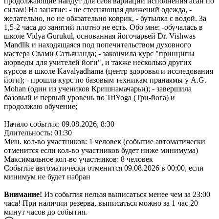
продолжающие найдут для себя вариации исполнения асан по
силам! На занятие: - не стесняющая движений одежда, -
желательно, но не обязательно коврик, - бутылка с водой. За
1,5-2 часа до занятий плотно не есть. Обо мне: -обучалась в
школе Vidya Gurukul, основанная йогочарьей Dr. Vishwas
Mandlik и находящаяся под попечительством духовного
мастера Свами Сатьянанда; - закончила курс "принципы
аюрведы для учителей йоги", и также несколько других
курсов в школе Kavalyadhama (центр здоровья и исследования
йоги); - прошла курс по базовым техникам пранаямы у A.G.
Mohan (один из учеников Кришнамачарьи); - завершила
базовый и первый уровень по TriYoga (Три-йога) и
продолжаю обучение;
Начало события: 09.08.2026, 8:30
Длительность: 01:30
Мин. кол-во участников: 1 человек (событие автоматически
отменится если кол-во участников будет ниже минимума)
Максимальное кол-во участников: 8 человек
Событие автоматически отменится 09.08.2026 в 00:00, если
минимум не будет набран
Внимание!
Из события нельзя выписаться менее чем за 23:00
часа! При наличии резерва, выписаться можно за 1 час 20
минут часов до события.