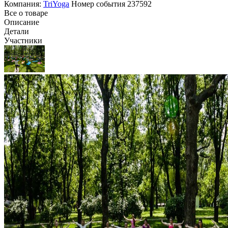
Компания:
TriYoga
Номер события
237592
Все о товаре
Описание
Детали
Участники