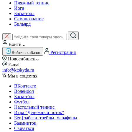
Пляжный теннис
Йога
Баскетбол
Самопознание
Бильярд
Войти
Регистрация
Войти в кабинет
Новосибирск
E-mail
info@ktokyda.ru
Мы в соцсетях
ВКонтакте
Волейбол
Баскетбол
Футбол
Настольный теннис
Игра "Денежный поток"
Бег | забеги, трейлы, марафоны
Бадминтон
Связаться