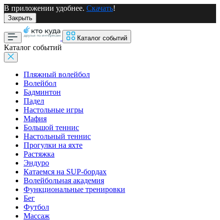
В приложении удобнее.
Скачать
!
Закрыть
Каталог событий
Каталог событий
Пляжный волейбол
Волейбол
Бадминтон
Падел
Настольные игры
Мафия
Большой теннис
Настольный теннис
Прогулки на яхте
Растяжка
Эндуро
Катаемся на SUP-бордах
Волейбольная академия
Функциональные тренировки
Бег
Футбол
Массаж