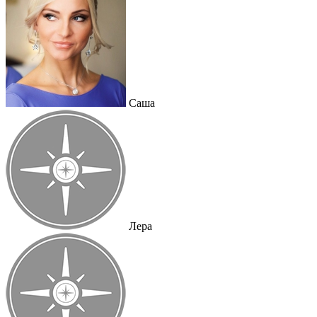
Саша
Лера