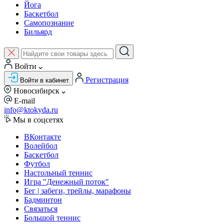
Йога
Баскетбол
Самопознание
Бильярд
Войти
Регистрация
Войти в кабинет
Новосибирск
E-mail
info@ktokyda.ru
Мы в соцсетях
ВКонтакте
Волейбол
Баскетбол
Футбол
Настольный теннис
Игра "Денежный поток"
Бег | забеги, трейлы, марафоны
Бадминтон
Связаться
Большой теннис