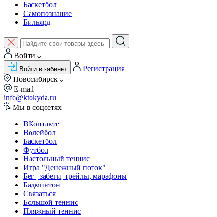
Баскетбол
Самопознание
Бильярд
Войти
Регистрация
Войти в кабинет
Новосибирск
E-mail
info@ktokyda.ru
Мы в соцсетях
ВКонтакте
Волейбол
Баскетбол
Футбол
Настольный теннис
Игра "Денежный поток"
Бег | забеги, трейлы, марафоны
Бадминтон
Связаться
Большой теннис
Пляжный теннис