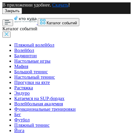
В приложении удобнее.
Скачать
!
Закрыть
Каталог событий
Каталог событий
Пляжный волейбол
Волейбол
Бадминтон
Настольные игры
Мафия
Большой теннис
Настольный теннис
Прогулки на яхте
Растяжка
Эндуро
Катаемся на SUP-бордах
Волейбольная академия
Функциональные тренировки
Бег
Футбол
Пляжный теннис
Йога