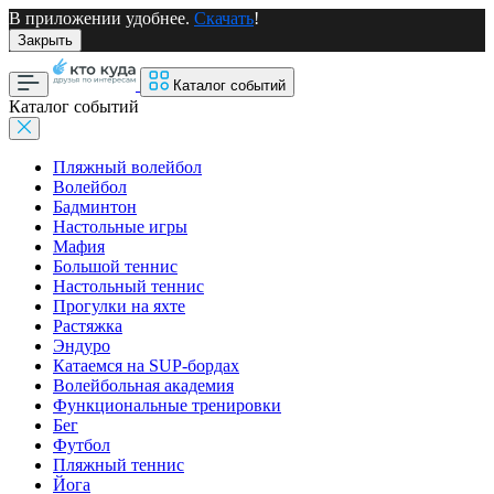
В приложении удобнее.
Скачать
!
Закрыть
Каталог событий
Каталог событий
Пляжный волейбол
Волейбол
Бадминтон
Настольные игры
Мафия
Большой теннис
Настольный теннис
Прогулки на яхте
Растяжка
Эндуро
Катаемся на SUP-бордах
Волейбольная академия
Функциональные тренировки
Бег
Футбол
Пляжный теннис
Йога