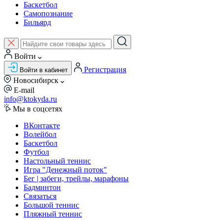
Баскетбол
Самопознание
Бильярд
Войти
Регистрация
Войти в кабинет
Новосибирск
E-mail
info@ktokyda.ru
Мы в соцсетях
ВКонтакте
Волейбол
Баскетбол
Футбол
Настольный теннис
Игра "Денежный поток"
Бег | забеги, трейлы, марафоны
Бадминтон
Связаться
Большой теннис
Пляжный теннис