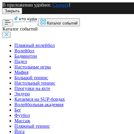
В приложении удобнее.
Скачать
!
Закрыть
Каталог событий
Каталог событий
Пляжный волейбол
Волейбол
Бадминтон
Падел
Настольные игры
Мафия
Большой теннис
Настольный теннис
Прогулки на яхте
Эндуро
Катаемся на SUP-бордах
Волейбольная академия
Бег
Футбол
Массаж
Пляжный теннис
Йога