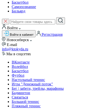
Баскетбол
Самопознание
Бильярд
Войти
Регистрация
Войти в кабинет
Новосибирск
E-mail
info@ktokyda.ru
Мы в соцсетях
ВКонтакте
Волейбол
Баскетбол
Футбол
Настольный теннис
Игра "Денежный поток"
Бег | забеги, трейлы, марафоны
Бадминтон
Связаться
Большой теннис
Пляжный теннис