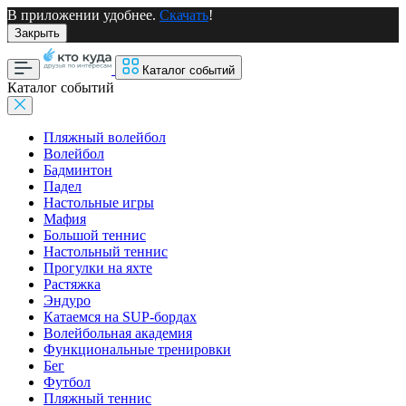
В приложении удобнее.
Скачать
!
Закрыть
Каталог событий
Каталог событий
Пляжный волейбол
Волейбол
Бадминтон
Падел
Настольные игры
Мафия
Большой теннис
Настольный теннис
Прогулки на яхте
Растяжка
Эндуро
Катаемся на SUP-бордах
Волейбольная академия
Функциональные тренировки
Бег
Футбол
Пляжный теннис