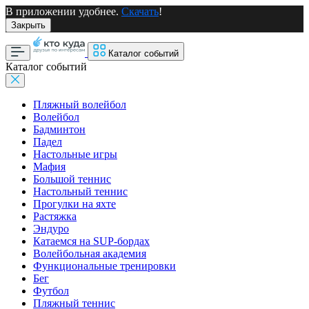
В приложении удобнее.
Скачать
!
Закрыть
Каталог событий
Каталог событий
Пляжный волейбол
Волейбол
Бадминтон
Падел
Настольные игры
Мафия
Большой теннис
Настольный теннис
Прогулки на яхте
Растяжка
Эндуро
Катаемся на SUP-бордах
Волейбольная академия
Функциональные тренировки
Бег
Футбол
Пляжный теннис