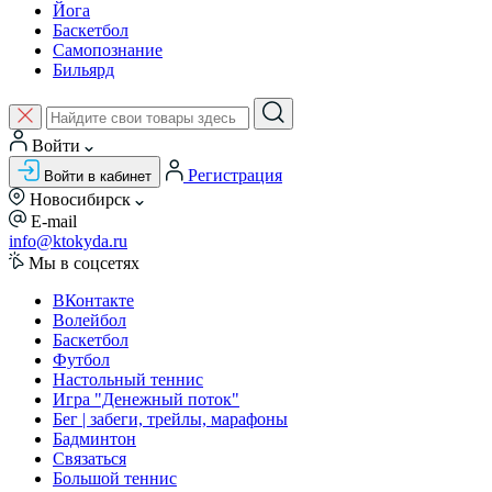
Йога
Баскетбол
Самопознание
Бильярд
Войти
Регистрация
Войти в кабинет
Новосибирск
E-mail
info@ktokyda.ru
Мы в соцсетях
ВКонтакте
Волейбол
Баскетбол
Футбол
Настольный теннис
Игра "Денежный поток"
Бег | забеги, трейлы, марафоны
Бадминтон
Связаться
Большой теннис