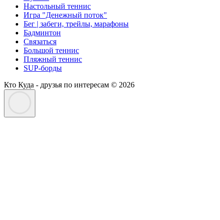
Настольный теннис
Игра "Денежный поток"
Бег | забеги, трейлы, марафоны
Бадминтон
Связаться
Большой теннис
Пляжный теннис
SUP-борды
Кто Куда - друзья по интересам © 2026