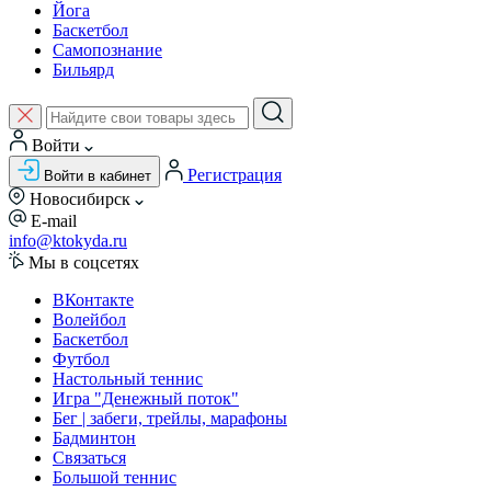
Йога
Баскетбол
Самопознание
Бильярд
Войти
Регистрация
Войти в кабинет
Новосибирск
E-mail
info@ktokyda.ru
Мы в соцсетях
ВКонтакте
Волейбол
Баскетбол
Футбол
Настольный теннис
Игра "Денежный поток"
Бег | забеги, трейлы, марафоны
Бадминтон
Связаться
Большой теннис