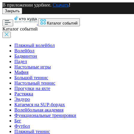
В приложении удобнее.
Скачать
!
Закрыть
Каталог событий
Каталог событий
Пляжный волейбол
Волейбол
Бадминтон
Падел
Настольные игры
Мафия
Большой теннис
Настольный теннис
Прогулки на яхте
Растяжка
Эндуро
Катаемся на SUP-бордах
Волейбольная академия
Функциональные тренировки
Бег
Футбол
Пляжный теннис