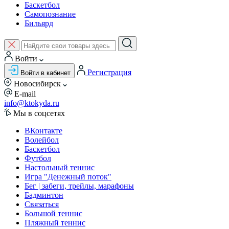
Баскетбол
Самопознание
Бильярд
Войти
Регистрация
Войти в кабинет
Новосибирск
E-mail
info@ktokyda.ru
Мы в соцсетях
ВКонтакте
Волейбол
Баскетбол
Футбол
Настольный теннис
Игра "Денежный поток"
Бег | забеги, трейлы, марафоны
Бадминтон
Связаться
Большой теннис
Пляжный теннис