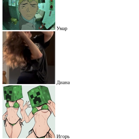
Умар
Диана
Игорь