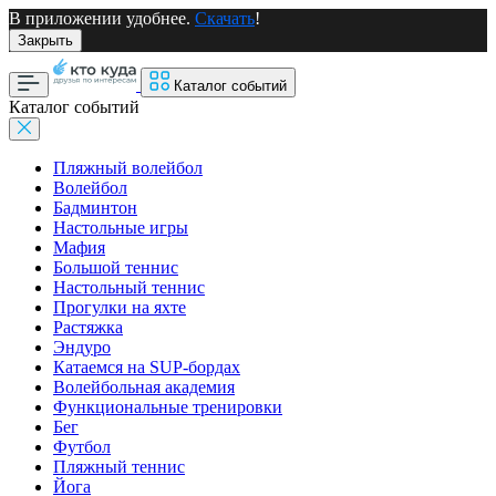
В приложении удобнее.
Скачать
!
Закрыть
Каталог событий
Каталог событий
Пляжный волейбол
Волейбол
Бадминтон
Настольные игры
Мафия
Большой теннис
Настольный теннис
Прогулки на яхте
Растяжка
Эндуро
Катаемся на SUP-бордах
Волейбольная академия
Функциональные тренировки
Бег
Футбол
Пляжный теннис
Йога