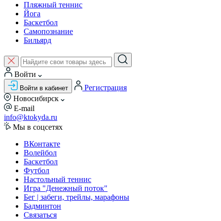
Пляжный теннис
Йога
Баскетбол
Самопознание
Бильярд
Войти
Регистрация
Войти в кабинет
Новосибирск
E-mail
info@ktokyda.ru
Мы в соцсетях
ВКонтакте
Волейбол
Баскетбол
Футбол
Настольный теннис
Игра "Денежный поток"
Бег | забеги, трейлы, марафоны
Бадминтон
Связаться