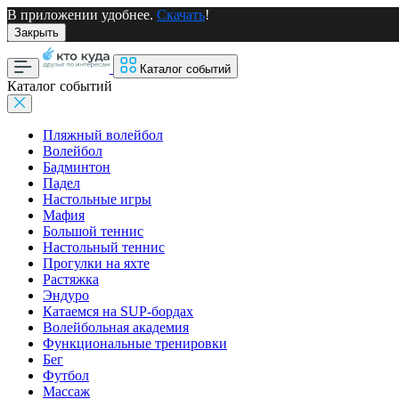
В приложении удобнее.
Скачать
!
Закрыть
Каталог событий
Каталог событий
Пляжный волейбол
Волейбол
Бадминтон
Падел
Настольные игры
Мафия
Большой теннис
Настольный теннис
Прогулки на яхте
Растяжка
Эндуро
Катаемся на SUP-бордах
Волейбольная академия
Функциональные тренировки
Бег
Футбол
Массаж