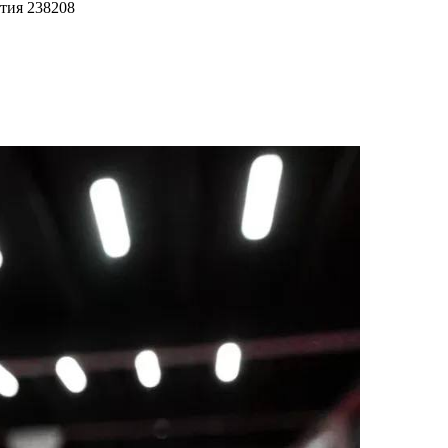
ытия
238208