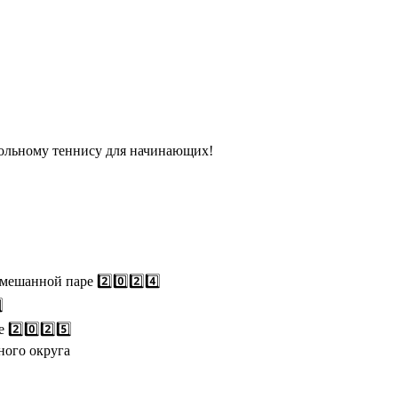
ольному теннису для начинающих!
ешанной паре 2️⃣0️⃣2️⃣4️⃣
⃣
️⃣0️⃣2️⃣5️⃣
ного округа