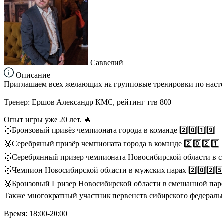
Саввелий
Описание
Приглашаем всех желающих на групповые тренировки по наст
Тренер: Ершов Александр КМС, рейтинг ттв 800
Опыт игры уже 20 лет. 🔥
🥉Бронзовый привёз чемпионата города в команде 2️⃣0️⃣1️⃣9️⃣
🥈Серебряный призёр чемпионата города в команде 2️⃣0️⃣2️⃣1️⃣
🥈Серебрянный призер чемпионата Новосибирской области в см
🥇Чемпион Новосибирской области в мужских парах 2️⃣0️⃣2️⃣5️
🥉Бронзовый Призер Новосибирской области в смешанной паре 2
Также многократный участник первенств сибирского федераль
Время: 18:00-20:00