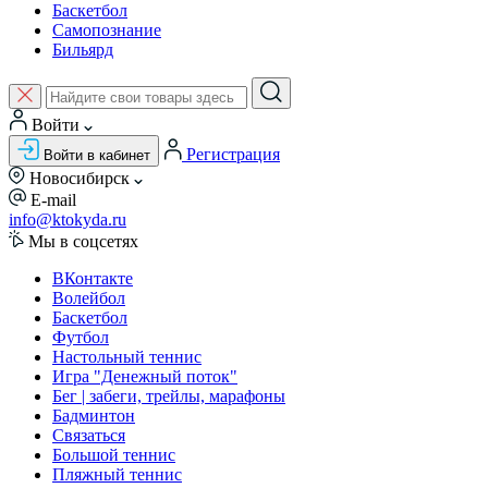
Баскетбол
Самопознание
Бильярд
Войти
Регистрация
Войти в кабинет
Новосибирск
E-mail
info@ktokyda.ru
Мы в соцсетях
ВКонтакте
Волейбол
Баскетбол
Футбол
Настольный теннис
Игра "Денежный поток"
Бег | забеги, трейлы, марафоны
Бадминтон
Связаться
Большой теннис
Пляжный теннис