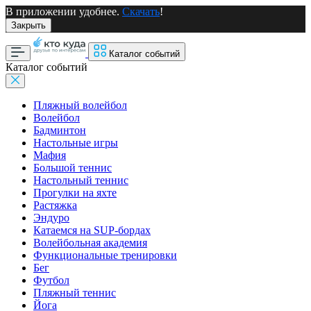
В приложении удобнее.
Скачать
!
Закрыть
Каталог событий
Каталог событий
Пляжный волейбол
Волейбол
Бадминтон
Настольные игры
Мафия
Большой теннис
Настольный теннис
Прогулки на яхте
Растяжка
Эндуро
Катаемся на SUP-бордах
Волейбольная академия
Функциональные тренировки
Бег
Футбол
Пляжный теннис
Йога