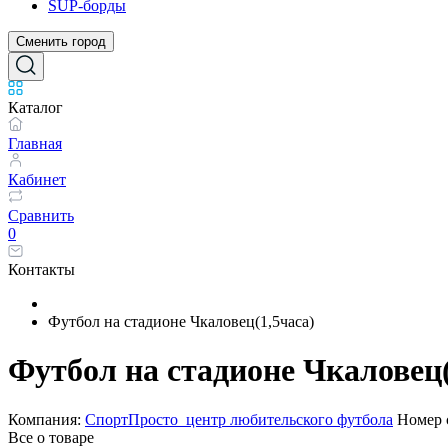
SUP-борды
Сменить город
Каталог
Главная
Кабинет
Сравнить
0
Контакты
Футбол на стадионе Чкаловец(1,5часа)
Футбол на стадионе Чкаловец(
Компания:
СпортПросто_центр любительского футбола
Номер 
Все о товаре