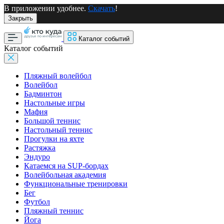
В приложении удобнее.
Скачать
!
Закрыть
Каталог событий
Каталог событий
Пляжный волейбол
Волейбол
Бадминтон
Настольные игры
Мафия
Большой теннис
Настольный теннис
Прогулки на яхте
Растяжка
Эндуро
Катаемся на SUP-бордах
Волейбольная академия
Функциональные тренировки
Бег
Футбол
Пляжный теннис
Йога