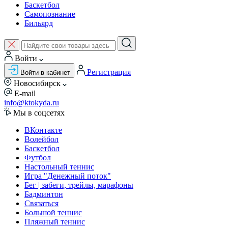
Баскетбол
Самопознание
Бильярд
Войти
Регистрация
Войти в кабинет
Новосибирск
E-mail
info@ktokyda.ru
Мы в соцсетях
ВКонтакте
Волейбол
Баскетбол
Футбол
Настольный теннис
Игра "Денежный поток"
Бег | забеги, трейлы, марафоны
Бадминтон
Связаться
Большой теннис
Пляжный теннис