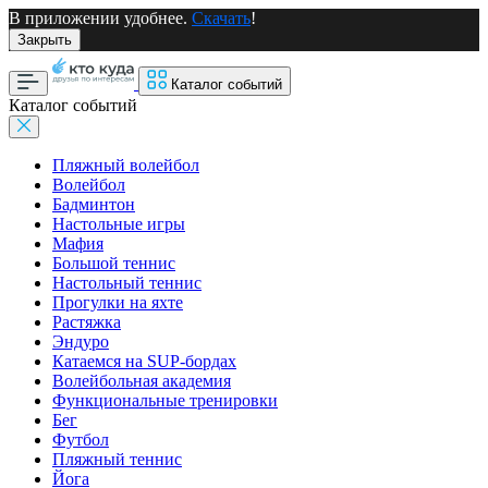
В приложении удобнее.
Скачать
!
Закрыть
Каталог событий
Каталог событий
Пляжный волейбол
Волейбол
Бадминтон
Настольные игры
Мафия
Большой теннис
Настольный теннис
Прогулки на яхте
Растяжка
Эндуро
Катаемся на SUP-бордах
Волейбольная академия
Функциональные тренировки
Бег
Футбол
Пляжный теннис
Йога