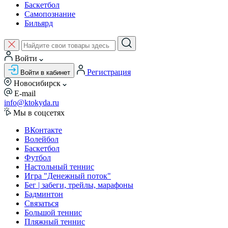
Баскетбол
Самопознание
Бильярд
Войти
Регистрация
Войти в кабинет
Новосибирск
E-mail
info@ktokyda.ru
Мы в соцсетях
ВКонтакте
Волейбол
Баскетбол
Футбол
Настольный теннис
Игра "Денежный поток"
Бег | забеги, трейлы, марафоны
Бадминтон
Связаться
Большой теннис
Пляжный теннис