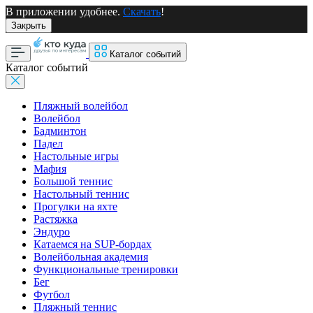
В приложении удобнее.
Скачать
!
Закрыть
Каталог событий
Каталог событий
Пляжный волейбол
Волейбол
Бадминтон
Падел
Настольные игры
Мафия
Большой теннис
Настольный теннис
Прогулки на яхте
Растяжка
Эндуро
Катаемся на SUP-бордах
Волейбольная академия
Функциональные тренировки
Бег
Футбол
Пляжный теннис