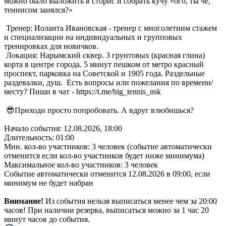
можно было выложить в сторис и собрать кучу «ого, ты чё,
теннисом занялся?»
Тренер: Иоланта Ивановская - тренер с многолетним стажем
и специализации на индивидуальных и групповых
тренировках для новичков.
Локация: Нарымский сквер. 3 грунтовых (красная глина)
корта в центре города. 5 минут пешком от метро красный
проспект, парковка на Советской и 1905 года. Раздельные
раздевалки, душ. Есть вопросы или пожелания по времени/
месту? Пиши в чат - ​​https://t.me/big_tennis_nsk
😎Приходи просто попробовать. А вдруг влюбишься?
Начало события: 12.08.2026, 18:00
Длительность: 01:00
Мин. кол-во участников: 3 человек (событие автоматически
отменится если кол-во участников будет ниже минимума)
Максимальное кол-во участников: 3 человек
Событие автоматически отменится 12.08.2026 в 09:00, если
минимум не будет набран
Внимание!
Из события нельзя выписаться менее чем за 20:00
часов! При наличии резерва, выписаться можно за 1 час 20
минут часов до события.