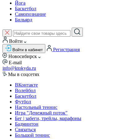
Йога
Баскетбол
Самопознание
Бильярд
Войти
Регистрация
Войти в кабинет
Новосибирск
E-mail
info@ktokyda.ru
Мы в соцсетях
ВКонтакте
Волейбол
Баскетбол
Футбол
Настольный теннис
Игра "Денежный поток"
Бег | забеги, трейлы, марафоны
Бадминтон
Связаться
Большой теннис