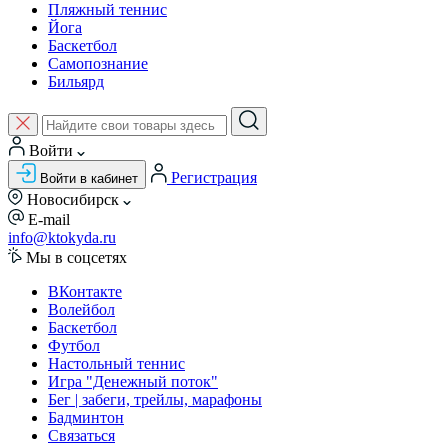
Пляжный теннис
Йога
Баскетбол
Самопознание
Бильярд
Войти
Регистрация
Войти в кабинет
Новосибирск
E-mail
info@ktokyda.ru
Мы в соцсетях
ВКонтакте
Волейбол
Баскетбол
Футбол
Настольный теннис
Игра "Денежный поток"
Бег | забеги, трейлы, марафоны
Бадминтон
Связаться