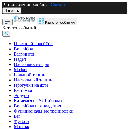
В приложении удобнее.
Скачать
!
Закрыть
Каталог событий
Каталог событий
Пляжный волейбол
Волейбол
Бадминтон
Падел
Настольные игры
Мафия
Большой теннис
Настольный теннис
Прогулки на яхте
Растяжка
Эндуро
Катаемся на SUP-бордах
Волейбольная академия
Функциональные тренировки
Бег
Футбол
Массаж