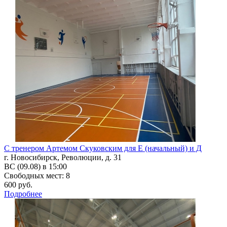
С тренером Артемом Скуковским для Е (начальный) и Д
г. Новосибирск, Революции, д. 31
ВС (09.08) в 15:00
Свободных мест: 8
600 руб.
Подробнее