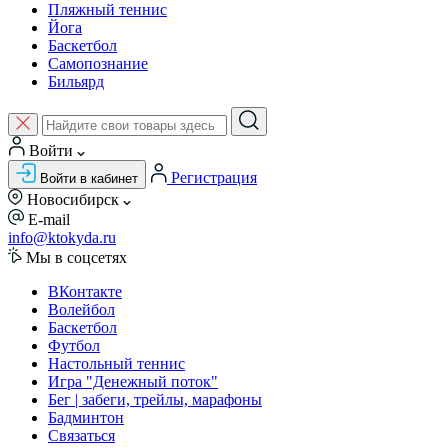
Пляжный теннис
Йога
Баскетбол
Самопознание
Бильярд
Войти
Регистрация
Войти в кабинет
Новосибирск
E-mail
info@ktokyda.ru
Мы в соцсетях
ВКонтакте
Волейбол
Баскетбол
Футбол
Настольный теннис
Игра "Денежный поток"
Бег | забеги, трейлы, марафоны
Бадминтон
Связаться