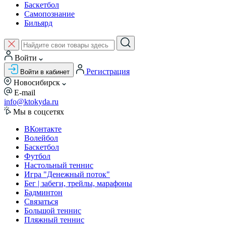
Баскетбол
Самопознание
Бильярд
Войти
Регистрация
Войти в кабинет
Новосибирск
E-mail
info@ktokyda.ru
Мы в соцсетях
ВКонтакте
Волейбол
Баскетбол
Футбол
Настольный теннис
Игра "Денежный поток"
Бег | забеги, трейлы, марафоны
Бадминтон
Связаться
Большой теннис
Пляжный теннис