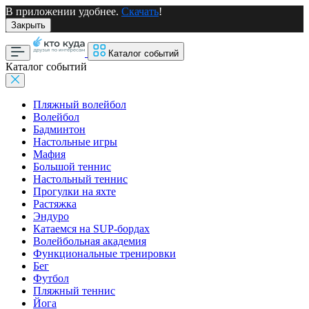
В приложении удобнее.
Скачать
!
Закрыть
Каталог событий
Каталог событий
Пляжный волейбол
Волейбол
Бадминтон
Настольные игры
Мафия
Большой теннис
Настольный теннис
Прогулки на яхте
Растяжка
Эндуро
Катаемся на SUP-бордах
Волейбольная академия
Функциональные тренировки
Бег
Футбол
Пляжный теннис
Йога