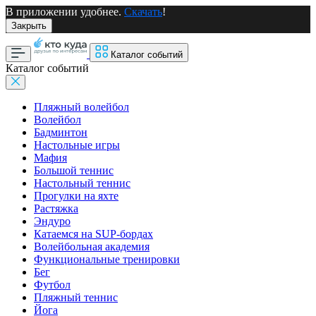
В приложении удобнее.
Скачать
!
Закрыть
Каталог событий
Каталог событий
Пляжный волейбол
Волейбол
Бадминтон
Настольные игры
Мафия
Большой теннис
Настольный теннис
Прогулки на яхте
Растяжка
Эндуро
Катаемся на SUP-бордах
Волейбольная академия
Функциональные тренировки
Бег
Футбол
Пляжный теннис
Йога