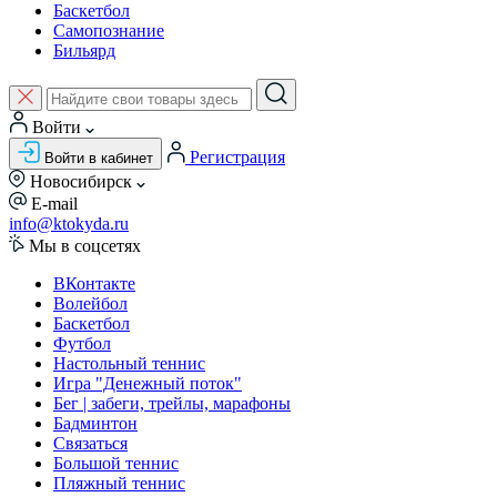
Баскетбол
Самопознание
Бильярд
Войти
Регистрация
Войти в кабинет
Новосибирск
E-mail
info@ktokyda.ru
Мы в соцсетях
ВКонтакте
Волейбол
Баскетбол
Футбол
Настольный теннис
Игра "Денежный поток"
Бег | забеги, трейлы, марафоны
Бадминтон
Связаться
Большой теннис
Пляжный теннис