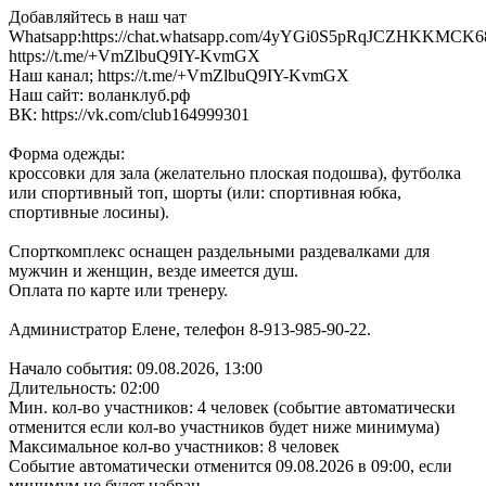
Добавляйтесь в наш чат
Whatsapp:https://chat.whatsapp.com/4yYGi0S5pRqJCZHKKMCK68
https://t.me/+VmZlbuQ9IY-KvmGX
Наш канал; https://t.me/+VmZlbuQ9IY-KvmGX
Наш сайт: воланклуб.рф
ВК: https://vk.com/club164999301
Форма одежды:
кроссовки для зала (желательно плоская подошва), футболка
или спортивный топ, шорты (или: спортивная юбка,
спортивные лосины).
Спорткомплекс оснащен раздельными раздевалками для
мужчин и женщин, везде имеется душ.
Оплата по карте или тренеру.
Администратор Елене, телефон 8-913-985-90-22.
Начало события: 09.08.2026, 13:00
Длительность: 02:00
Мин. кол-во участников: 4 человек (событие автоматически
отменится если кол-во участников будет ниже минимума)
Максимальное кол-во участников: 8 человек
Событие автоматически отменится 09.08.2026 в 09:00, если
минимум не будет набран