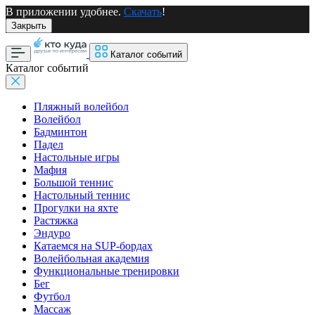
В приложении удобнее.
Скачать
!
Закрыть
Каталог событий
Каталог событий
Пляжный волейбол
Волейбол
Бадминтон
Падел
Настольные игры
Мафия
Большой теннис
Настольный теннис
Прогулки на яхте
Растяжка
Эндуро
Катаемся на SUP-бордах
Волейбольная академия
Функциональные тренировки
Бег
Футбол
Массаж