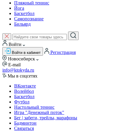
Пляжный теннис
Йога
Баскетбол
Самопознание
Бильярд
Войти
Регистрация
Войти в кабинет
Новосибирск
E-mail
info@ktokyda.ru
Мы в соцсетях
ВКонтакте
Волейбол
Баскетбол
Футбол
Настольный теннис
Игра "Денежный поток"
Бег | забеги, трейлы, марафоны
Бадминтон
Связаться