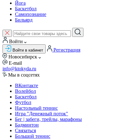
Йога
Баскетбол
Самопознание
Бильярд
Войти
Регистрация
Войти в кабинет
Новосибирск
E-mail
info@ktokyda.ru
Мы в соцсетях
ВКонтакте
Волейбол
Баскетбол
Футбол
Настольный теннис
Игра "Денежный поток"
Бег | забеги, трейлы, марафоны
Бадминтон
Связаться
Большой теннис