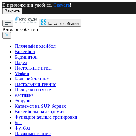
В приложении удобнее.
Скачать
!
Закрыть
Каталог событий
Каталог событий
Пляжный волейбол
Волейбол
Бадминтон
Падел
Настольные игры
Мафия
Большой теннис
Настольный теннис
Прогулки на яхте
Растяжка
Эндуро
Катаемся на SUP-бордах
Волейбольная академия
Функциональные тренировки
Бег
Футбол
Пляжный теннис