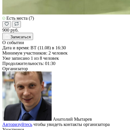
Есть места (7)
900 руб.
Записаться
О событии
Дата и время:
ВТ (11.08) в 16:30
Минимум участников:
2
человек
Уже записано
1
из
8
человек
Продолжительность:
01:30
Организатор
Анатолий Мытарев
Авторизуйтесь
чтобы увидеть контакты организатора
Участники