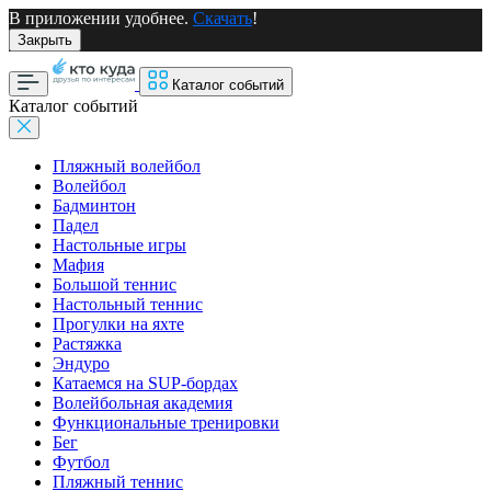
В приложении удобнее.
Скачать
!
Закрыть
Каталог событий
Каталог событий
Пляжный волейбол
Волейбол
Бадминтон
Падел
Настольные игры
Мафия
Большой теннис
Настольный теннис
Прогулки на яхте
Растяжка
Эндуро
Катаемся на SUP-бордах
Волейбольная академия
Функциональные тренировки
Бег
Футбол
Пляжный теннис