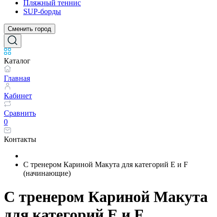
Пляжный теннис
SUP-борды
Сменить город
Каталог
Главная
Кабинет
Сравнить
0
Контакты
С тренером Кариной Макута для категорий Е и F
(начинающие)
С тренером Кариной Макута
для категорий Е и F