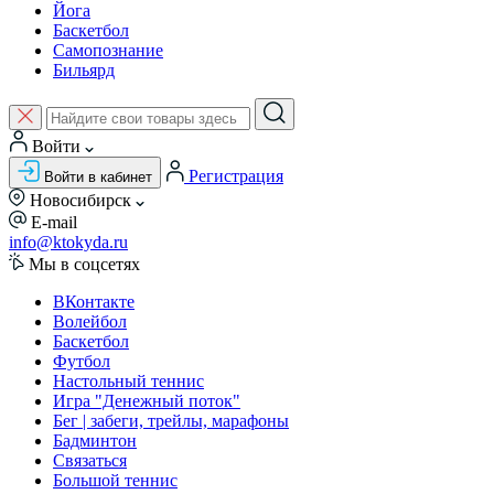
Йога
Баскетбол
Самопознание
Бильярд
Войти
Регистрация
Войти в кабинет
Новосибирск
E-mail
info@ktokyda.ru
Мы в соцсетях
ВКонтакте
Волейбол
Баскетбол
Футбол
Настольный теннис
Игра "Денежный поток"
Бег | забеги, трейлы, марафоны
Бадминтон
Связаться
Большой теннис