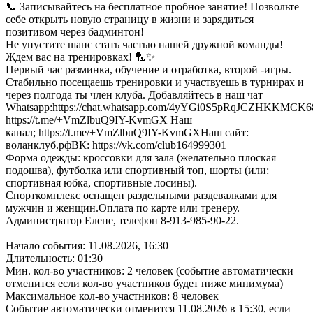
📞 Записывайтесь на бесплатное пробное занятие! Позвольте
себе открыть новую страницу в жизни и зарядиться
позитивом через бадминтон!
Не упустите шанс стать частью нашей дружной команды!
Ждем вас на тренировках! 🏸✨
Первый час разминка, обучение и отработка, второй -игры.
Стабильно посещаешь тренировки и участвуешь в турнирах и
через полгода ты член клуба. Добавляйтесь в наш чат
Whatsapp:https://chat.whatsapp.com/4yYGi0S5pRqJCZHKKMCK68
https://t.me/+VmZlbuQ9IY-KvmGX Наш
канал; https://t.me/+VmZlbuQ9IY-KvmGXНаш сайт:
воланклуб.рфВК: https://vk.com/club164999301
Форма одежды: кроссовки для зала (желательно плоская
подошва), футболка или спортивный топ, шорты (или:
спортивная юбка, спортивные лосины).
Спорткомплекс оснащен раздельными раздевалками для
мужчин и женщин.Оплата по карте или тренеру.
Администратор Елене, телефон 8-913-985-90-22.
Начало события: 11.08.2026, 16:30
Длительность: 01:30
Мин. кол-во участников: 2 человек (событие автоматически
отменится если кол-во участников будет ниже минимума)
Максимальное кол-во участников: 8 человек
Событие автоматически отменится 11.08.2026 в 15:30, если