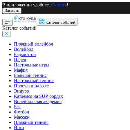
В приложении удобнее.
Скачать
!
Закрыть
Каталог событий
Каталог событий
Пляжный волейбол
Волейбол
Бадминтон
Падел
Настольные игры
Мафия
Большой теннис
Настольный теннис
Прогулки на яхте
Эндуро
Катаемся на SUP-бордах
Волейбольная академия
Бег
Футбол
Массаж
Пляжный теннис
Йога