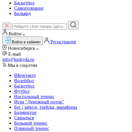
Баскетбол
Самопознание
Бильярд
Войти
Регистрация
Войти в кабинет
Новосибирск
E-mail
info@ktokyda.ru
Мы в соцсетях
ВКонтакте
Волейбол
Баскетбол
Футбол
Настольный теннис
Игра "Денежный поток"
Бег | забеги, трейлы, марафоны
Бадминтон
Связаться
Большой теннис
Пляжный теннис