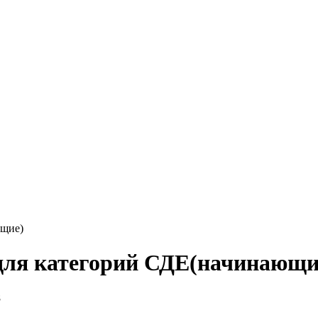
ющие)
для категорий СДЕ(начинающи
8