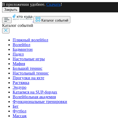
В приложении удобнее.
Скачать
!
Закрыть
Каталог событий
Каталог событий
Пляжный волейбол
Волейбол
Бадминтон
Падел
Настольные игры
Мафия
Большой теннис
Настольный теннис
Прогулки на яхте
Растяжка
Эндуро
Катаемся на SUP-бордах
Волейбольная академия
Функциональные тренировки
Бег
Футбол
Массаж