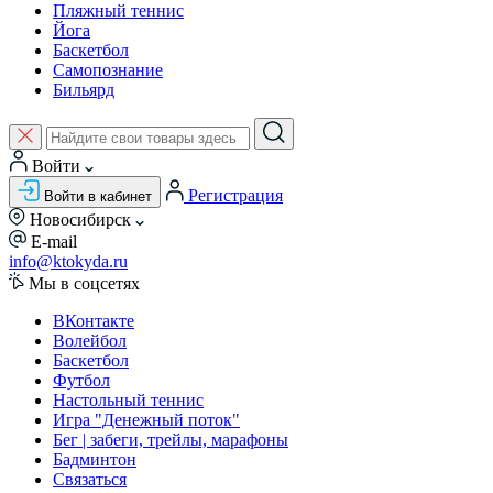
Пляжный теннис
Йога
Баскетбол
Самопознание
Бильярд
Войти
Регистрация
Войти в кабинет
Новосибирск
E-mail
info@ktokyda.ru
Мы в соцсетях
ВКонтакте
Волейбол
Баскетбол
Футбол
Настольный теннис
Игра "Денежный поток"
Бег | забеги, трейлы, марафоны
Бадминтон
Связаться