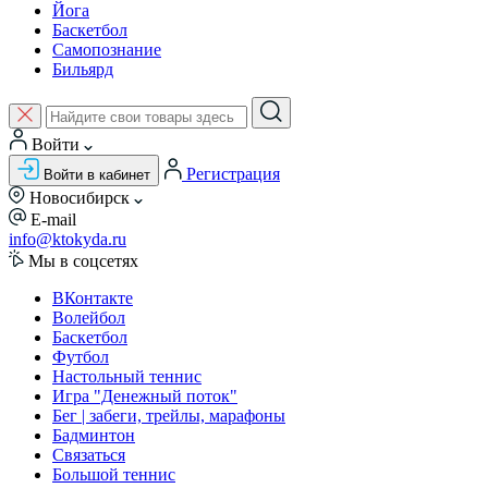
Йога
Баскетбол
Самопознание
Бильярд
Войти
Регистрация
Войти в кабинет
Новосибирск
E-mail
info@ktokyda.ru
Мы в соцсетях
ВКонтакте
Волейбол
Баскетбол
Футбол
Настольный теннис
Игра "Денежный поток"
Бег | забеги, трейлы, марафоны
Бадминтон
Связаться
Большой теннис