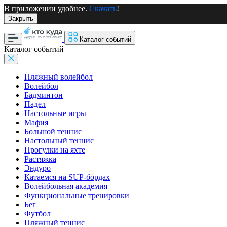
В приложении удобнее.
Скачать
!
Закрыть
Каталог событий
Каталог событий
Пляжный волейбол
Волейбол
Бадминтон
Падел
Настольные игры
Мафия
Большой теннис
Настольный теннис
Прогулки на яхте
Растяжка
Эндуро
Катаемся на SUP-бордах
Волейбольная академия
Функциональные тренировки
Бег
Футбол
Пляжный теннис