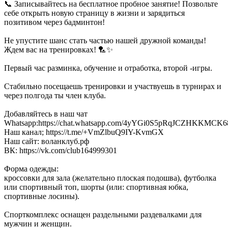
📞 Записывайтесь на бесплатное пробное занятие! Позвольте
себе открыть новую страницу в жизни и зарядиться
позитивом через бадминтон!
Не упустите шанс стать частью нашей дружной команды!
Ждем вас на тренировках! 🏸✨
Первый час разминка, обучение и отработка, второй -игры.
Стабильно посещаешь тренировки и участвуешь в турнирах и
через полгода ты член клуба.
Добавляйтесь в наш чат
Whatsapp:https://chat.whatsapp.com/4yYGi0S5pRqJCZHKKMCK
Наш канал; https://t.me/+VmZlbuQ9IY-KvmGX
Наш сайт: воланклуб.рф
ВК: https://vk.com/club164999301
Форма одежды:
кроссовки для зала (желательно плоская подошва), футболка
или спортивный топ, шорты (или: спортивная юбка,
спортивные лосины).
Спорткомплекс оснащен раздельными раздевалками для
мужчин и женщин.