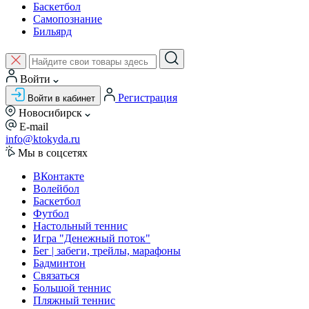
Баскетбол
Самопознание
Бильярд
Войти
Регистрация
Войти в кабинет
Новосибирск
E-mail
info@ktokyda.ru
Мы в соцсетях
ВКонтакте
Волейбол
Баскетбол
Футбол
Настольный теннис
Игра "Денежный поток"
Бег | забеги, трейлы, марафоны
Бадминтон
Связаться
Большой теннис
Пляжный теннис