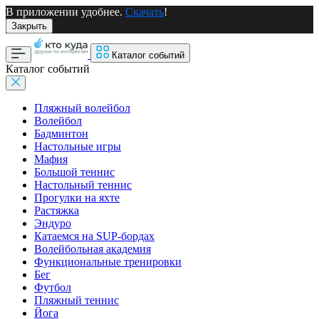
В приложении удобнее.
Скачать
!
Закрыть
Каталог событий
Каталог событий
Пляжный волейбол
Волейбол
Бадминтон
Настольные игры
Мафия
Большой теннис
Настольный теннис
Прогулки на яхте
Растяжка
Эндуро
Катаемся на SUP-бордах
Волейбольная академия
Функциональные тренировки
Бег
Футбол
Пляжный теннис
Йога