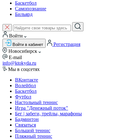
Баскетбол
Самопознание
Бильярд
Войти
Регистрация
Войти в кабинет
Новосибирск
E-mail
info@ktokyda.ru
Мы в соцсетях
ВКонтакте
Волейбол
Баскетбол
Футбол
Настольный теннис
Игра "Денежный поток"
Бег | забеги, трейлы, марафоны
Бадминтон
Связаться
Большой теннис
Пляжный теннис